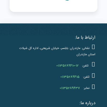
ارتباط با ما:
نشانی: مازندران: بابلسر، خیابان شریعتی، اداره کل شیلات
استان مازندران
01135289410-12
تلفن:
01135289415
تلفن:
01135289437
نمابر:
درباره ما: