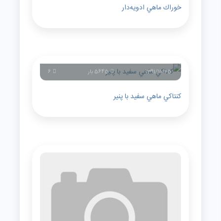
خوراك ماهي ادويه‌دار
1391/11/25
5645 بار
6
كنتاكي ماهي سفيد با پنير