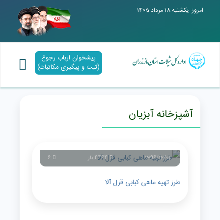
امروز: یکشنبه 18 مرداد 1405
پیشخوان ارباب رجوع
(ثبت و پیگیری مکاتبات)
آشپزخانه آبزیان
1396/12/01
4464 بار
6
طرز تهیه ماهی کبابی قزل آلا