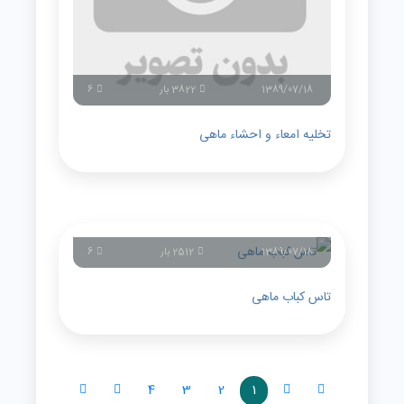
1389/07/18
3822 بار
6
تخلیه امعاء و احشاء ماهی
1389/07/18
2512 بار
6
تاس کباب ماهی
4
3
2
1