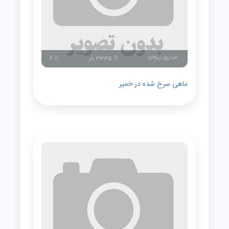
1390/05/03
3335 بار
6
ماهی سرخ شده در خمیر