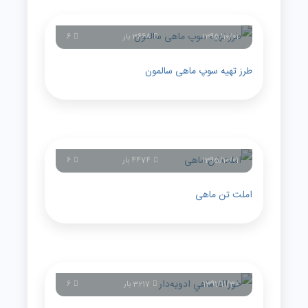
1395/10/01
3668 بار
6
طرز تهیه سوپ ماهی سالمون
1395/10/01
4474 بار
6
املت تن ماهی
1391/11/30
3217 بار
6