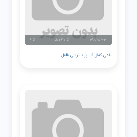
1390/05/03
2917 بار
6
ماهی کفال آب پز با ترشی فلفل