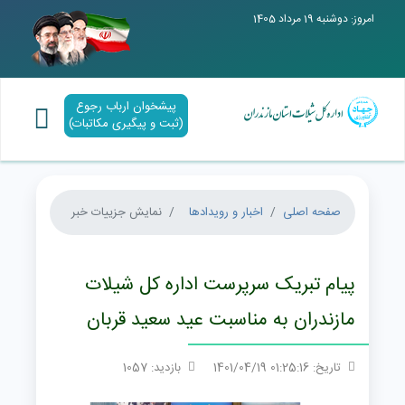
امروز: دوشنبه 19 مرداد 1405
پیشخوان ارباب رجوع
(ثبت و پیگیری مکاتبات)
صفحه اصلی
اخبار و رویدادها
نمایش جزییات خبر
پیام تبریک سرپرست اداره کل شیلات
مازندران به مناسبت عید سعید قربان
تاریخ: 01:25:16 1401/04/19
بازدید: 1057