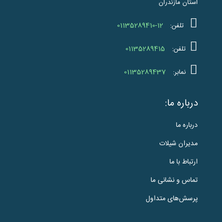
استان مازندران
01135289410-12
تلفن:
01135289415
تلفن:
01135289437
نمابر:
درباره ما:
درباره ما
مدیران شیلات
ارتباط با ما
تماس و نشانی ما
پرسش‌های متداول