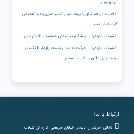
آبزی‌پروران
قدرت در هم‌افزایی؛ پیوند میان تدبیر مدیریت و تخصص
کارشناسان صید
شیلات مازندران؛ پیشگام در میدانِ حماسه و اقتدار ملی
شیلات مازندران؛ حرکت به سوی توسعه پایدار با تکیه بر
برنامه‌ریزی دقیق و نظارت مستمر
ارتباط با ما:
نشانی: مازندران: بابلسر، خیابان شریعتی، اداره کل شیلات