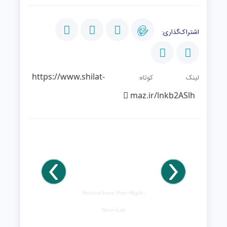
اشتراک‌گذاری:
https://www.shilat-
لینک کوتاه:
maz.ir/lnkb2ASlh
Shortcut keys: Prev=Right ,
Next=Left