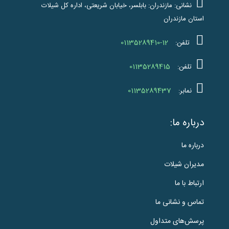
نشانی: مازندران: بابلسر، خیابان شریعتی، اداره کل شیلات
استان مازندران
01135289410-12
تلفن:
01135289415
تلفن:
01135289437
نمابر:
درباره ما:
درباره ما
مدیران شیلات
ارتباط با ما
تماس و نشانی ما
پرسش‌های متداول