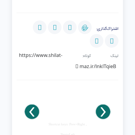
اشتراک‌گذاری:
https://www.shilat-
لینک کوتاه:
maz.ir/lnklTqieB
Shortcut keys: Prev=Right ,
Next=Left