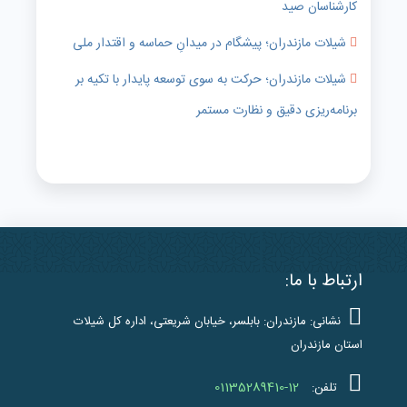
کارشناسان صید
شیلات مازندران؛ پیشگام در میدانِ حماسه و اقتدار ملی
شیلات مازندران؛ حرکت به سوی توسعه پایدار با تکیه بر
برنامه‌ریزی دقیق و نظارت مستمر
ارتباط با ما:
نشانی: مازندران: بابلسر، خیابان شریعتی، اداره کل شیلات
استان مازندران
01135289410-12
تلفن: