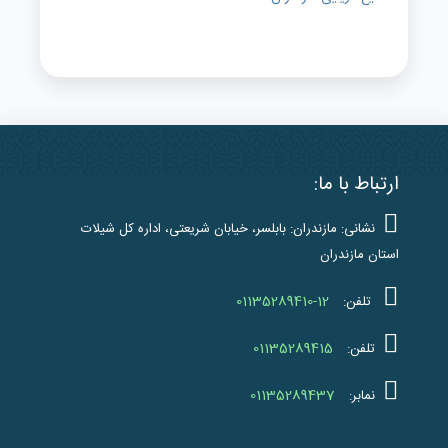
ارتباط با ما:
نشانی: مازندران: بابلسر، خیابان شریعتی، اداره کل شیلات
استان مازندران
01135289410-12
تلفن:
01135289415
تلفن:
01135289437
نمابر: