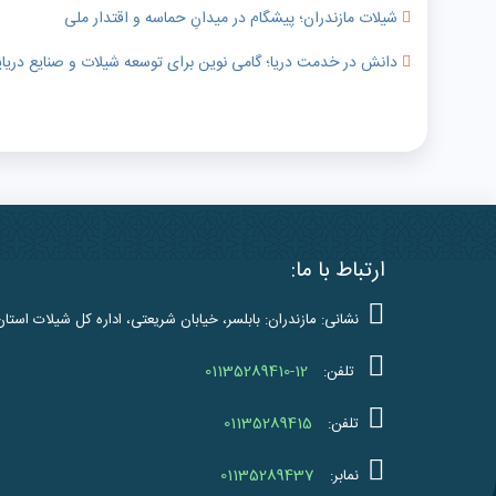
شیلات مازندران؛ پیشگام در میدانِ حماسه و اقتدار ملی
دانش در خدمت دریا؛ گامی نوین برای توسعه شیلات و صنایع دریای
ارتباط با ما:
نشانی: مازندران: بابلسر، خیابان شریعتی، اداره کل شیلات استان
01135289410-12
تلفن:
01135289415
تلفن:
01135289437
نمابر: