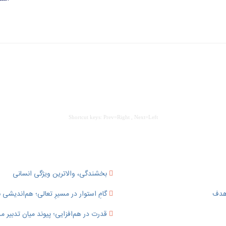
Shortcut keys: Prev=Right , Next=Left
بخشندگی، والاترین ویژگی انسانی
 هدف
گامِ استوار در مسیرِ تعالی؛ هم‌اندیشی ب
قدرت در هم‌افزایی؛ پیوند میان تدبی