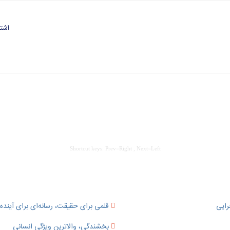
اشتر
Shortcut keys: Prev=Right , Next=Left
رایی
قلمی برای حقیقت، رسانه‌ای برای آینده؛
بخشندگی، والاترین ویژگی انسانی