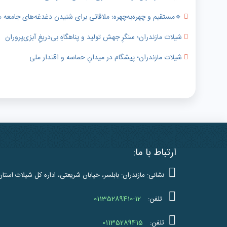
🔹️مستقیم و چهره‌به‌چهره؛ ملاقاتی برای شنیدن دغدغه‌های جامعه
شیلات مازندران؛ سنگرِ جهش تولید و پناهگاهِ بی‌دریغِ آبزی‌پروران
شیلات مازندران؛ پیشگام در میدانِ حماسه و اقتدار ملی
ارتباط با ما:
نشانی: مازندران: بابلسر، خیابان شریعتی، اداره کل شیلات استان
01135289410-12
تلفن:
01135289415
تلفن: