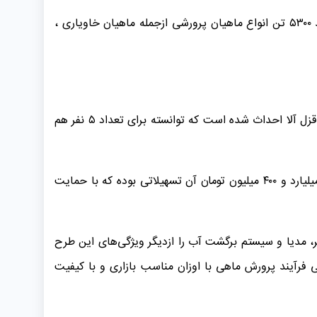
در استان مازندران حدود۳۷۰۰ واحد آبزی پروری فعالیت شیلاتی دارند که حدود۲۶۰ واحد آن در شهرستان قائمشهربا ظرفیت تولید ۵۳۰۰ تن انواع ماهیان پرورشی ازجمله ماهیان خاویاری ،
این پروژه در زمینی با مساحت مفید ۲۹۴ مترمربع دارای ۶ استخر هشت وجهی با استفاده از آب چاه و ظرفیت تولید ۴۰ تن ماهی قزل آلا احداث شده است که توانسته برای تعداد ۵ نفر هم
کریم زاده میزان سرمایه گذاری این طرح را ۳ میلیارد و ۴۰۰ میلیون تومان بیان نمود که مبلغ ۲ میلیارد تومان آنرا مجری طرح و ۱ میلیارد و ۴۰۰ میلیون تومان آن تسهیلاتی بوده که با حمایت
تر، مدیا و سیستم برگشت آب را ازدیگر ویژگی‌های این طرح
دواریم پس از طی فرآیند پرورش ماهی با اوزان مناسب بازاری و با کیفیت