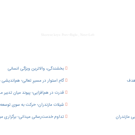
Shortcut keys: Prev=Right , Next=Left
بخشندگی، والاترین ویژگی انسانی
 هدف
گامِ استوار در مسیرِ تعالی؛ هم‌اندیشی ب
قدرت در هم‌افزایی؛ پیوند میان تدبی
شیلات مازندران؛ حرکت به سوی توسعه پای
ی مازندران
تداوم خدمت‌رسانی میدانی؛ برگزاری می