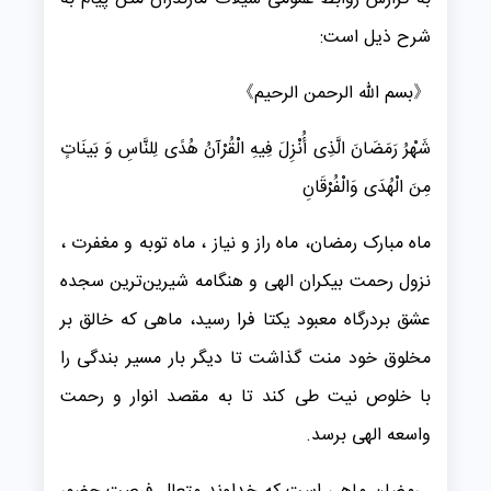
شرح ذیل است:
《بسم الله الرحمن الرحیم》
شَهْرُ رَمَضَانَ الَّذِی أُنْزِلَ فِیهِ الْقُرْآنُ هُدًی لِلنَّاسِ وَ بَینَاتٍ
مِنَ الْهُدَی وَالْفُرْقَانِ
ماه مبارک رمضان، ماه راز و نیاز ، ماه توبه و مغفرت ،
نزول رحمت بیکران الهی و هنگامه شیرین‌ترین سجده‌
عشق بردرگاه معبود یکتا فرا رسید، ماهی که خالق بر
مخلوق خود منت گذاشت تا دیگر بار مسیر بندگی را
با خلوص نیت طی کند تا به مقصد انوار و رحمت
واسعه الهی برسد.