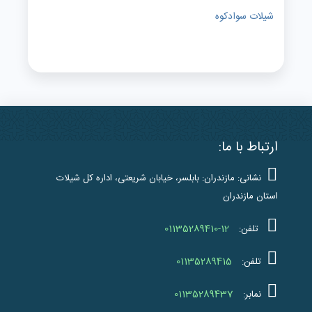
شیلات سوادکوه
ارتباط با ما:
نشانی: مازندران: بابلسر، خیابان شریعتی، اداره کل شیلات
استان مازندران
01135289410-12
تلفن:
01135289415
تلفن:
01135289437
نمابر: