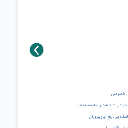
خش خصوصی
ای شنیدن دغدغه‌های جامعه هدف
اهِ بی‌دریغِ آبزی‌پروران