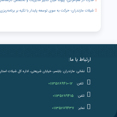
قدرت در هم‌افزایی؛ پیوند میان تدبیر مدیریت و تخصص کارشناسا
شیلات مازندران؛ حرکت به سوی توسعه پایدار با تکیه بر برنامه‌ریز
ارتباط با ما:
نشانی: مازندران: بابلسر، خیابان شریعتی، اداره کل شیلات استان
01135289410-12
تلفن:
01135289415
تلفن:
01135289437
نمابر: