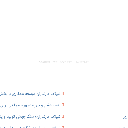
Shortcut keys: Prev=Right , Next=Left
شیلات مازندران توسعه همکاری با ب
🔹️مستقیم و چهره‌به‌چهره؛ ملاقاتی بر
وری
شیلات مازندران؛ سنگرِ جهش تولید و پناهگ