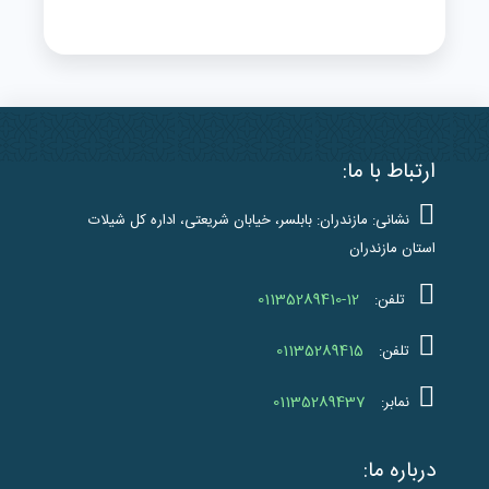
ارتباط با ما:
نشانی: مازندران: بابلسر، خیابان شریعتی، اداره کل شیلات
استان مازندران
01135289410-12
تلفن:
01135289415
تلفن:
01135289437
نمابر:
درباره ما: