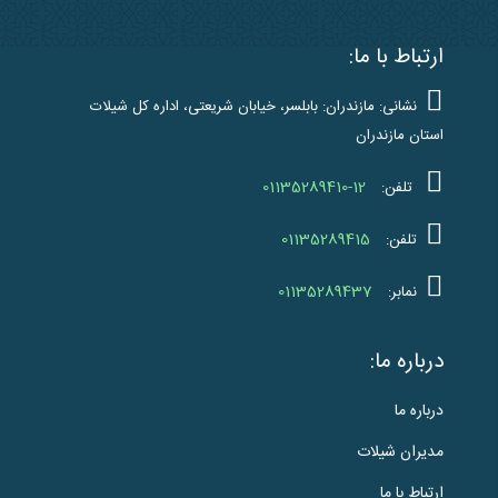
ارتباط با ما:
نشانی: مازندران: بابلسر، خیابان شریعتی، اداره کل شیلات
استان مازندران
01135289410-12
تلفن:
01135289415
تلفن:
01135289437
نمابر:
درباره ما:
درباره ما
مدیران شیلات
ارتباط با ما