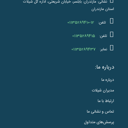
نشانی: مازندران: بابلسر، خیابان شریعتی، اداره کل شیلات
استان مازندران
01135289410-12
تلفن:
01135289415
تلفن:
01135289437
نمابر:
درباره ما:
درباره ما
مدیران شیلات
ارتباط با ما
تماس و نشانی ما
پرسش‌های متداول