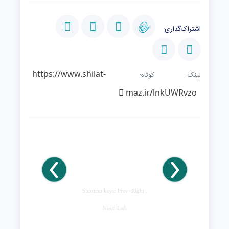
اشتراک‌گذاری:
https://www.shilat-
لینک کوتاه:
maz.ir/lnkUWRvzo
Shortcut keys: Prev=Right ,
Next=Left