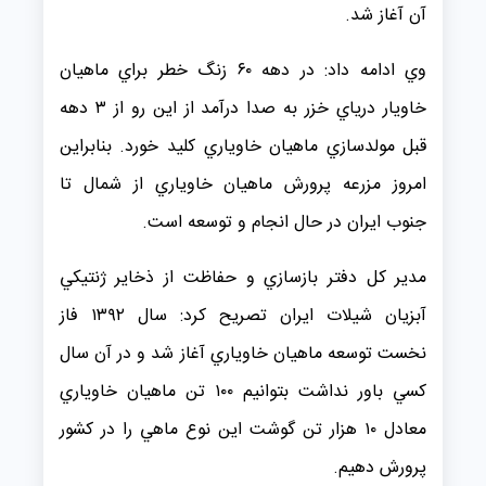
آن آغاز شد.
وي ادامه داد: در دهه ۶۰ زنگ خطر براي ماهيان
خاويار درياي خزر به صدا درآمد از اين رو از ۳ دهه
قبل مولدسازي ماهيان خاوياري كليد خورد. بنابراين
امروز مزرعه پرورش ماهيان خاوياري از شمال تا
جنوب ايران در حال انجام و توسعه است.
مدير كل دفتر بازسازي و حفاظت از ذخاير ژنتيكي
آبزيان شيلات ايران تصريح كرد: سال ۱۳۹۲ فاز
نخست توسعه ماهيان خاوياري آغاز شد و در آن سال
كسي باور نداشت بتوانيم ۱۰۰ تن ماهيان خاوياري
معادل ۱۰ هزار تن گوشت اين نوع ماهي را در كشور
پرورش دهيم.