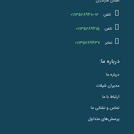
استان مازندران
01135289410-12
تلفن:
01135289415
تلفن:
01135289437
نمابر:
درباره ما:
درباره ما
مدیران شیلات
ارتباط با ما
تماس و نشانی ما
پرسش‌های متداول