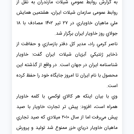
به گزارش روابط عمومي شیلات مازندران به نقل از
روابط عمومی سازمان شيلات ايران، هشتمين همايش
ملي ماهيان خاوياري در ۲۷ تير ۱۴۰۲ مصادف با ۱۸
جولاي روز خاويار ايران برگزار شد.
ناصر كرمي راد، مدير كل دفتر بازسازي و حفاظت از
ذخاير ژنتيكي آبزيان شيلات ايران گفت: خاويار
شناسنامه ايران در جهان است. در واقع از گذشته اين
محصول با نام ايران تا امروز جايگاه خود را حفظ كرده
است.
وي با بيان اينكه هر كالاي لوكسي با كلمه خاويار
همراه است، افزود: پيش تر تجارت خاويار با صيد
پيش مي‌رفت اما از سال ۲۰۱۰ ميلادي كه صيد تجاري
ماهيان خاويار درياي خزر ممنوع شد توليد و پرورش