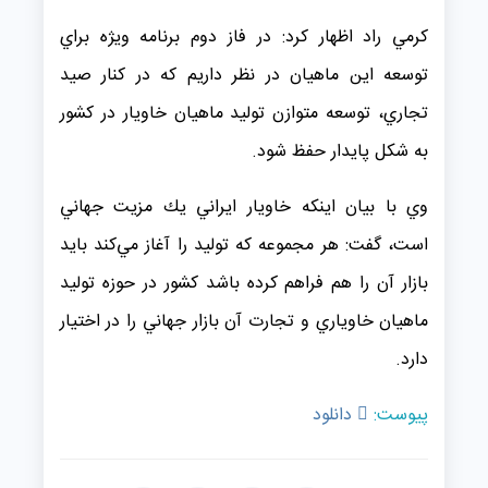
كرمي راد اظهار كرد: در فاز دوم برنامه ويژه براي
توسعه اين ماهيان در نظر داريم كه در كنار صيد
تجاري، توسعه متوازن توليد ماهيان خاويار در كشور
به شكل پايدار حفظ شود.
وي با بيان اينكه خاويار ايراني يك مزيت جهاني
است، گفت: هر مجموعه كه توليد را آغاز مي‌كند بايد
بازار آن را هم فراهم كرده باشد كشور در حوزه توليد
ماهيان خاوياري و تجارت آن بازار جهاني را در اختيار
دارد.
پیوست:
دانلود