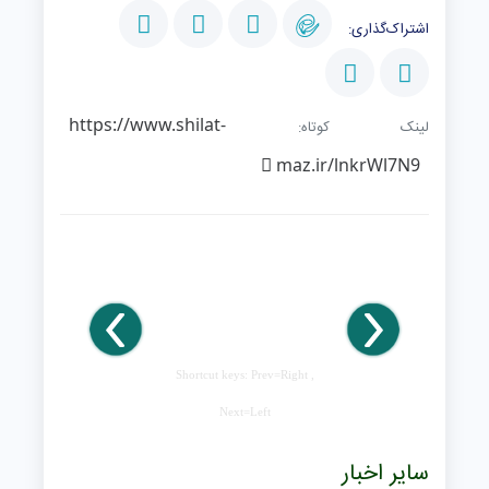
اشتراک‌گذاری:
https://www.shilat-
لینک کوتاه:
maz.ir/lnkrWl7N9
Shortcut keys: Prev=Right ,
Next=Left
سایر اخبار