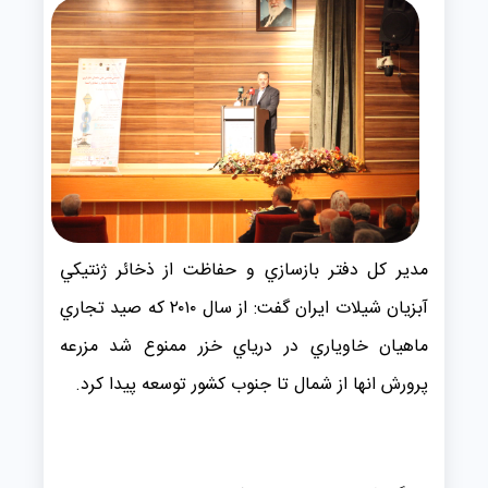
مدير كل دفتر بازسازي و حفاظت از ذخائر ژنتيكي
آبزيان شيلات ايران گفت: از سال ۲۰۱۰ كه صيد تجاري
ماهيان خاوياري در درياي خزر ممنوع شد مزرعه
پرورش انها از شمال تا جنوب كشور توسعه پيدا كرد.