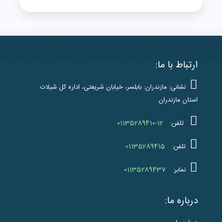
ارتباط با ما:
نشانی: مازندران: بابلسر، خیابان شریعتی، اداره کل شیلات
استان مازندران
01135289410-12
تلفن:
01135289415
تلفن:
01135289437
نمابر:
درباره ما: