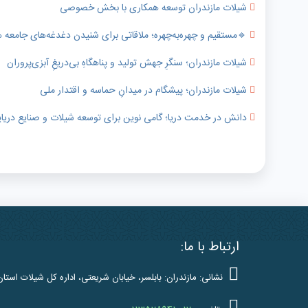
شیلات مازندران توسعه همکاری با بخش خصوصی
🔹️مستقیم و چهره‌به‌چهره؛ ملاقاتی برای شنیدن دغدغه‌های جامعه
شیلات مازندران؛ سنگرِ جهش تولید و پناهگاهِ بی‌دریغِ آبزی‌پروران
شیلات مازندران؛ پیشگام در میدانِ حماسه و اقتدار ملی
دانش در خدمت دریا؛ گامی نوین برای توسعه شیلات و صنایع دریای
ارتباط با ما:
نشانی: مازندران: بابلسر، خیابان شریعتی، اداره کل شیلات استان