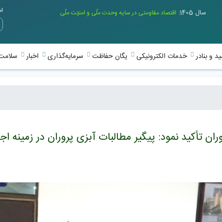
امر
سال 1405:
اقتصاد مقاومتی در سایه وحدت ملّی و امنیّت ملّی
د و بنادر
خدمات الکترونیکی
یگان حفاظت
سرمایه‌گذاری
اخبار
سلامت 
ن تأکید نمود: پیگیر مطالبات آبزی پروران در زمینه اج