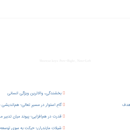
Shortcut keys: Prev=Right , Next=Left
بخشندگی، والاترین ویژگی انسانی
 هدف
گامِ استوار در مسیرِ تعالی؛ هم‌اندیشی ب
قدرت در هم‌افزایی؛ پیوند میان تدبی
شیلات مازندران؛ حرکت به سوی توسعه پای