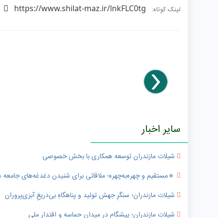
https://www.shilat-maz.ir/lnkFLC0tg
لینک کوتاه:
سایر اخبار
شیلات مازندران توسعه همکاری با بخش خصوصی
🔹️مستقیم و چهره‌به‌چهره؛ ملاقاتی برای شنیدن دغدغه‌های جامعه
شیلات مازندران؛ سنگرِ جهش تولید و پناهگاهِ بی‌دریغِ آبزی‌پروران
شیلات مازندران؛ پیشگام در میدانِ حماسه و اقتدار ملی