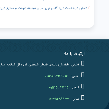
دانش در خدمت دریا؛ گامی نوین برای توسعه شیلات و صنایع دریای
ارتباط با ما:
نشانی: مازندران: بابلسر، خیابان شریعتی، اداره کل شیلات استان
01135289410-12
تلفن:
01135289415
تلفن:
01135289437
نمابر: