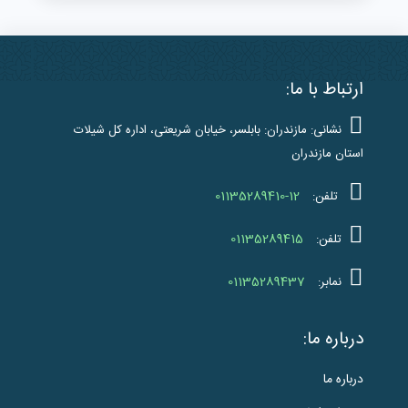
ارتباط با ما:
نشانی: مازندران: بابلسر، خیابان شریعتی، اداره کل شیلات
استان مازندران
01135289410-12
تلفن:
01135289415
تلفن:
01135289437
نمابر:
درباره ما:
درباره ما