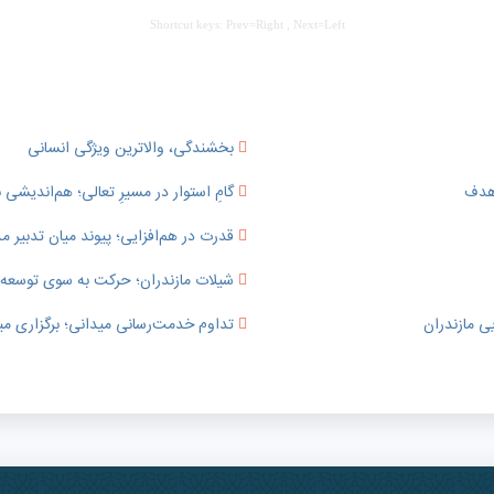
Shortcut keys: Prev=Right , Next=Left
بخشندگی، والاترین ویژگی انسانی
 هدف
گامِ استوار در مسیرِ تعالی؛ هم‌اندیشی ب
قدرت در هم‌افزایی؛ پیوند میان تدبی
شیلات مازندران؛ حرکت به سوی توسعه پای
ی مازندران
تداوم خدمت‌رسانی میدانی؛ برگزاری می