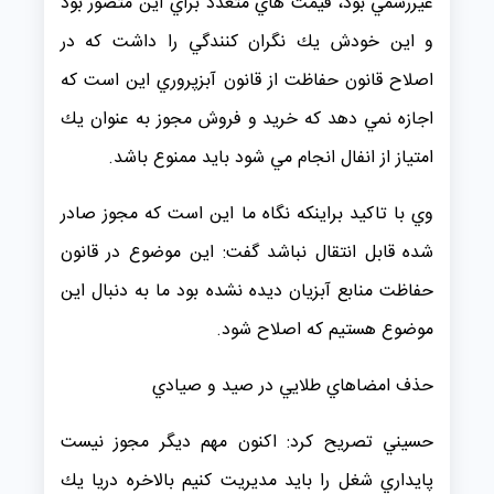
غيررسمي بود، قيمت هاي متعدد براي اين متصور بود
و اين خودش يك نگران كنندگي را داشت كه در
اصلاح قانون حفاظت از قانون آبزپروري اين است كه
اجازه نمي دهد كه خريد و فروش مجوز به عنوان يك
امتياز از انفال انجام مي شود بايد ممنوع باشد.
وي با تاكيد براينكه نگاه ما اين است كه مجوز صادر
شده قابل انتقال نباشد گفت: اين موضوع در قانون
حفاظت منابع آبزيان ديده نشده بود ما به دنبال اين
موضوع هستيم كه اصلاح شود.
حذف امضاهاي طلايي در صيد و صيادي
حسيني تصريح كرد: اكنون مهم ديگر مجوز نيست
پايداري شغل را بايد مديريت كنيم بالاخره دريا يك