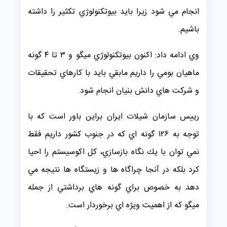
انجام مي شود زيرا بايد بيوتكنولوژي تكثير را داشته
باشيم.
وي ادامه داد: اكنون بيوتكنولوژي ميگو و ۳ تا ۴ گونه
ماهيان بومي را داريم مابقي بايد با كارهاي تحقيقات
و شركت هاي دانش بنيان انجام شود.
رييس سازمان شيلات ايران براين باور است كه با
توجه به ۱۲۶ گونه اي كه در جنوب كشور داريم فقط
نمي توان با يك نگاه بازسازي، كل اكوسيستم را احيا
كرد بلكه در آنجا چراگاه ها و زيستگاه ها نتيجه مي
دهد به خصوص براي گونه هاي برداشتي از جمله
ميگو كه از اهميت ويژه اي برخوردار است.