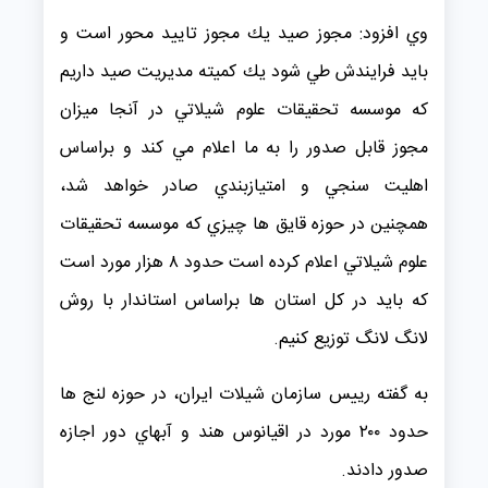
وي افزود: مجوز صيد يك مجوز تاييد محور است و
بايد فرايندش طي شود يك كميته مديريت صيد داريم
كه موسسه تحقيقات علوم شيلاتي در آنجا ميزان
مجوز قابل صدور را به ما اعلام مي كند و براساس
اهليت سنجي و امتيازبندي صادر خواهد شد،
همچنين در حوزه قايق ها چيزي كه موسسه تحقيقات
علوم شيلاتي اعلام كرده است حدود ۸ هزار مورد است
كه بايد در كل استان ها براساس استاندار با روش
لانگ لانگ توزيع كنيم.
به گفته رييس سازمان شيلات ايران، در حوزه لنج ها
حدود ۲۰۰ مورد در اقيانوس هند و آبهاي دور اجازه
صدور دادند.