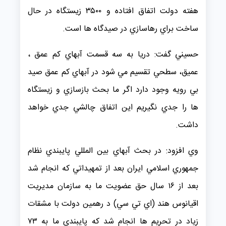
هفته دولت اتفاق افتاده و ۳۵۰۰ زيستگاه در حال
ساخت براي رهاسازي در صيدگاه ها است.
حسيني گفت: دريا به سه قسمت آبهاي كم عمق ،
عميق، سطحي تقسيم مي شود در آبهاي كم عمق صيد
بي رويه وجود دارد اگر ما بحث بازسازي و زيستگاه
ها را جدي نگيريم اين اتفاق چالشي جدي خواهد
داشت.
وي افزود: در بحث آبهاي بين المللي پايبندي نظام
جمهوري اسلامي ايران بعد از تمهيداتي كه انجام شد
بعد از ۱۶ سال حق عضويت ما به سازمان مديريت
اقيانوس هند (اي تي سي) د رهمين دولت با مشقات
زياد در تحريم ها انجام شد كه پايبندي ما به ۷۳