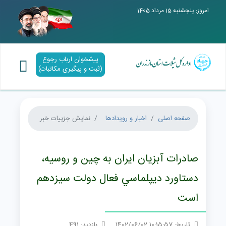
امروز: پنجشنبه 15 مرداد 1405
پیشخوان ارباب رجوع
(ثبت و پیگیری مکاتبات)
صفحه اصلی
اخبار و رویدادها
نمایش جزییات خبر
صادرات آبزيان ايران به چين و روسيه،
دستاورد ديپلماسي فعال دولت سيزدهم
است
تاریخ: 10:15:57 1402/06/02
بازدید: 491