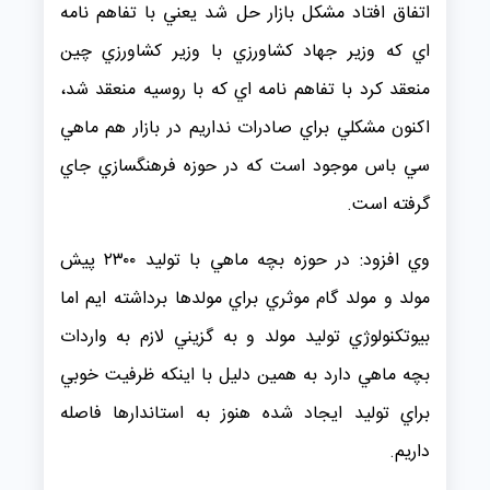
اتفاق افتاد مشكل بازار حل شد يعني با تفاهم نامه
اي كه وزير جهاد كشاورزي با وزير كشاورزي چين
منعقد كرد با تفاهم نامه اي كه با روسيه منعقد شد،
اكنون مشكلي براي صادرات نداريم در بازار هم ماهي
سي باس موجود است كه در حوزه فرهنگسازي جاي
گرفته است.
وي افزود: در حوزه بچه ماهي با توليد ۲۳۰۰ پيش
مولد و مولد گام موثري براي مولدها برداشته ايم اما
بيوتكنولوژي توليد مولد و به گزيني لازم به واردات
بچه ماهي دارد به همين دليل با اينكه ظرفيت خوبي
براي توليد ايجاد شده هنوز به استاندارها فاصله
داريم.