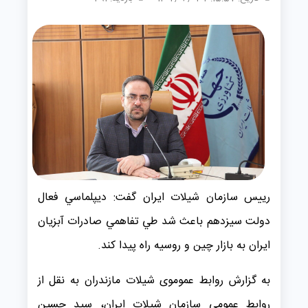
رييس سازمان شيلات ايران گفت: ديپلماسي فعال
دولت سيزدهم باعث شد طي تفاهمي صادرات آبزيان
ايران به بازار چين و روسيه راه پيدا كند.
به گزارش روابط عموموی شیلات مازندران به نقل از
روابط عمومي سازمان شيلات ايران، سيد حسين