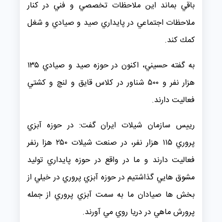
باقي بماند اين ملاحظات تخصصي و فني در كنار
ملاحظات اجتماعي در پايداري صيد و صيادي و شغل
كمك كند.
به گفته حسيني، اكنون در حوزه صيد و صيادي ۱۳۵
هزار نفر و ۵۰۰ شناور در كلاس قايق و لنچ و كشتي
فعاليت دارند.
رييس سازمان شيلات ايران گفت: در حوزه آبزي
پروري ۱۱۵ هزار نفر، در صنعت شيلات ۲۵۰ هزا رنفر
فعاليت دارند و ما در واقع در حوزه پايداري توليد
مشوق هايي گذاشتيم در حوزه آبزي پروري در خيلي از
بخش ها صيادان ما به سمت آبزي پروري از جمله
پرورش ماهي در دريا روي مي آورند.