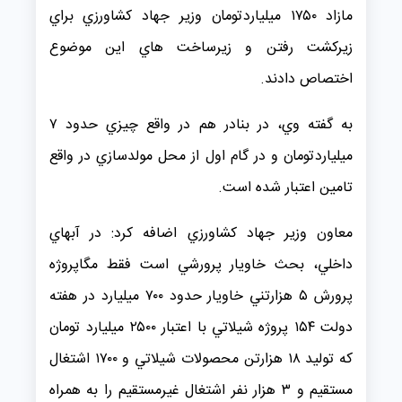
مازاد ۱۷۵۰ ميلياردتومان وزير جهاد كشاورزي براي
زيركشت رفتن و زيرساخت هاي اين موضوع
اختصاص دادند.
به گفته وي، در بنادر هم در واقع چيزي حدود ۷
ميلياردتومان و در گام اول از محل مولدسازي در واقع
تامين اعتبار شده است.
معاون وزير جهاد كشاورزي اضافه كرد: در آبهاي
داخلي، بحث خاويار پرورشي است فقط مگاپروژه
پرورش ۵ هزارتني خاويار حدود ۷۰۰ ميليارد در هفته
دولت ۱۵۴ پروژه شيلاتي با اعتبار ۲۵۰۰ ميليارد تومان
كه توليد ۱۸ هزارتن محصولات شيلاتي و ۱۷۰۰ اشتغال
مستقيم و ۳ هزار نفر اشتغال غيرمستقيم را به همراه