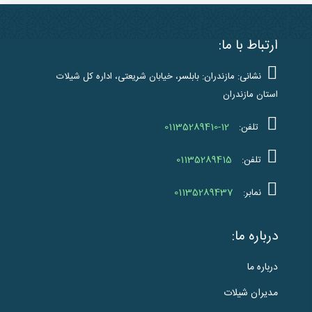
ارتباط با ما:
نشانی: مازندران: بابلسر، خیابان شریعتی، اداره کل شیلات
استان مازندران
01135289410-12
تلفن:
01135289415
تلفن:
01135289437
نمابر:
درباره ما:
درباره ما
مدیران شیلات