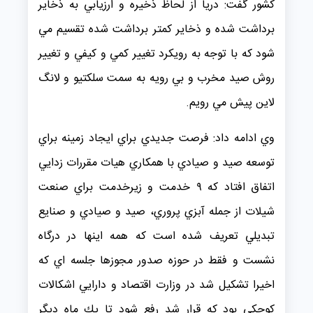
كشور گفت: دريا از لحاظ ذخيره و ارزيابي به ذخاير
برداشت شده و ذخاير كمتر برداشت شده تقسيم مي
شود كه با توجه به رويكرد تغيير كمي و كيفي و تغيير
روش صيد مخرب و بي رويه به سمت سلكتيو و لانگ
لاين پيش مي رويم.
وي ادامه داد: فرصت جديدي براي ايجاد زمينه براي
توسعه صيد و صيادي با همكاري هيات مقررات زدايي
اتفاق افتاد كه ۹ خدمت و زيرخدمت براي صنعت
شيلات از جمله آبزي پروري، صيد و صيادي و صنايع
تبديلي تعريف شده است كه همه اينها در درگاه
نشست و فقط در حوزه صدور مجوزها جلسه اي كه
اخيرا تشكيل شد در وزارت اقتصاد و دارايي اشكالات
كوچكي بود كه قرار شد رفع شود تا يك ماه ديگر