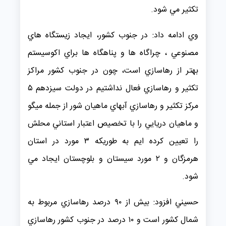
تكثير مي شود.
وي ادامه داد: در جنوب كشور، ايجاد زيستگاه هاي
مصنوعي ، چراگاه ها و پناهگاه ها براي اكوسيستم
بهتر از رهاسازي است، چون در جنوب كشور مراكز
تكثير و رهاسازي فعال نداشتيم در دولت سيزدهم ۵
مركز تكثير و رهاسازي آبهاي ماهيان شور از جمله ميگو
و ماهيان دريايي را با تخصيص اعتبار استاني محلش
را تعيين كرده ايم به طوريكه ۳ مورد در استان
هرمزگان و ۲ مورد سيستان و بلوچستان ايجاد مي
شود.
حسيني افزود: بيش از ۹۰ درصد رهاسازي مربوط به
شمال كشور است و ۱۰ درصد در جنوب كشور رهاسازي