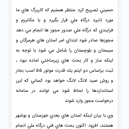
حسيني تصريح كرد: منتظر هستيم كه كاربرگ هاي ما
مورد تاييد درگاه ملي قرار بگيرد و با مكانيزم و
فرايندي كه درگاه ملي صدور مجوز ها انجام مي دهد
مجوزها صادر شود ابتداي امر استان هاي هرمزگان و
سيستان و بلوچستان را شامل مي شود با توجه به
اينكه ساز و كار بحث هاي زيرساختي اماده نبود ،
ثبت براساس دو ايتم يك قدرت موتور ۵۵ اسب بخار
و روش صيد لانگ لانگ خواهد بود كساني كه اين
استانداردها را لحاظ شود مي توانند در سامانه
درخواست مجوز وارد شوند.
وي با بيان اينكه استان هاي بعدي خوزستان و بوشهر
هستند، افزود: اكنون بحث هاي فني درگاه ملي انجام