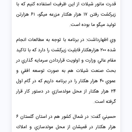
قدرت مانور شيلات از اين ظرفيت استفاده كنيم كه با
زيركشت رفتن ۱۷ هزار هكتار مزرعه ميگو، ۶۱ هزارتن
توليد ميگو ما بوده است.
وي اظهارداشت: در برنامه با توجه به مطالعات انجام
شده ۲۰۰ هزارهكتار قابليت زيركشت را دارد كه با تاكيد
مقام عالي وزارت و اولويت قراردادن سرمايه گذاري در
بحث صنعت شيلات هم به صورت توسعه افقي و
عموي ۴۰ هزار هكتار را در برنامه داريم كه در گام اول
۲۴ هزار هكتار از محل مولدسازي در دستور كار قرار
گرفته است.
حسيني گفت: در شمال كشور هم در استان گلستان ۶
هزار هكتار در قميشان از محل مولدسازي و املاك