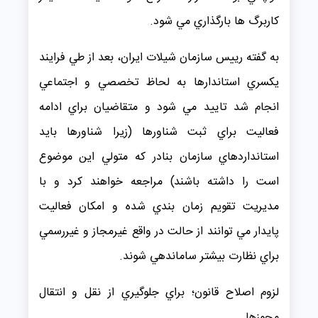
كاربرگ ها بارگذاري مي شود.
به گفته رييس سازمان شيلات ايران، بعد از طي فرايند
يكسري استاندارها به لحاظ تخصصي و اجتماعي
انجام شد تاييد مي شود و متقاضيان براي ادامه
فعاليت براي ثبت شناورها (زيرا شناورها بايد
استانداردهاي سازمان بنادر كه متولي اين موضوع
است را داشته باشند) مراجعه خواهند كرد و با
مديريت تقويم زمان بندي شده و امكان فعاليت
پايدار مي توانند از حالت در واقع غيرمجاز و غيررسمي
براي نظارت بيشتر ساماندهي شوند.
لزوم اصلاح قانون؛ براي جلوگيري از نقل و انتقال
مجوزها