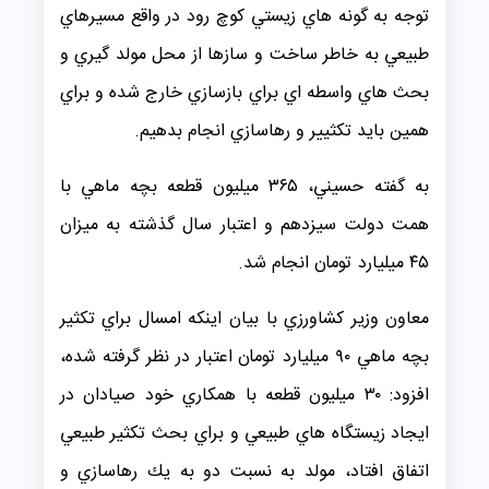
توجه به گونه هاي زيستي كوچ رود در واقع مسيرهاي
طبيعي به خاطر ساخت و سازها از محل مولد گيري و
بحث هاي واسطه اي براي بازسازي خارج شده و براي
همين بايد تكثيير و رهاسازي انجام بدهيم.
به گفته حسيني، ۳۶۵ ميليون قطعه بچه ماهي با
همت دولت سيزدهم و اعتبار سال گذشته به ميزان
۴۵ ميليارد تومان انجام شد.
معاون وزير كشاورزي با بيان اينكه امسال براي تكثير
بچه ماهي ۹۰ ميليارد تومان اعتبار در نظر گرفته شده،
افزود: ۳۰ ميليون قطعه با همكاري خود صيادان در
ايجاد زيستگاه هاي طبيعي و براي بحث تكثير طبيعي
اتفاق افتاد، مولد به نسبت دو به يك رهاسازي و