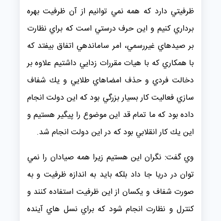
ظرفيتي دارد كه همه نمي توانيم از آن ظرفيت بهره
برداري كنيم و اين حرف درستي است كه براي نظارت
بر صيدهاي غيررسمي، امر ساماندهي اتفاق بيفتد كه
با همكاري كه با هيات مقررات زدايي داشتيم علاوه بر
دخالت فردي و حذف امضاهاي طلايي و يك شفاف
سازي فعاليت كار بسيار بزرگي بود كه اين دولت انجام
داده بود كه ما تمام قد اين موضوع را پيگير هستيم و
اين يك كار انقلابي بود كه در اين دولت انجام شد.
وي گفت: نگران اين هستيم زيرا همه صيادان را نمي
توان در دريا جا داد بلكه بايد به اندازه ظرفيت و به
صورت شفاف و يكسان از اين ظرفيت استفاده كنند و
كنترل و نظارت انجام شود كه براي نسل هاي آينده