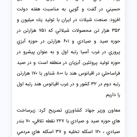
حسيني در گفت و گويي به مناسبت هفته دولت
افزود: صنعت شيلات در ايران با توليد يك ميليون و
۳۵۲ هزار تن محصولات شيلاتي كه ۷۵۱ هزارتن در
حوزه صيد و صيادي و ۶۰۱ هزارتن در حوزه آبزي
پروري در غرب آسيا رتبه اول و به عنوان پيشرو در
حوزه توليد پروتئين آبزيان در منطقه است و در صيد
فراساحلي در اقيانوس هند با ۸۰۰ شناور با ۱۷۰ هزارتن
رتبه دوم در ۳۲ كشور و در غرب اقيانوس هند رتبه اول
را داريم.
معاون وزير جهاد كشاورزي تصريح كرد: زيرساخت
هاي حوزه صيد و صيادي با ۲۲۷ نقطه تلاقي، ۷۰ بندر
صيادي ، ۱۲۰ اسكله تخليه و ۳۷ اسكله هاي مردمي