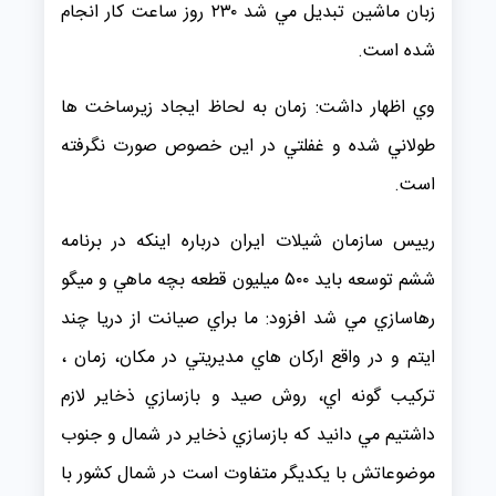
زبان ماشين تبديل مي شد ۲۳۰ روز ساعت كار انجام
شده است.
وي اظهار داشت: زمان به لحاظ ايجاد زيرساخت ها
طولاني شده و غفلتي در اين خصوص صورت نگرفته
است.
رييس سازمان شيلات ايران درباره اينكه در برنامه
ششم توسعه بايد ۵۰۰ ميليون قطعه بچه ماهي و ميگو
رهاسازي مي شد افزود: ما براي صيانت از دريا چند
ايتم و در واقع اركان هاي مديريتي در مكان، زمان ،
تركيب گونه اي، روش صيد و بازسازي ذخاير لازم
داشتيم مي دانيد كه بازسازي ذخاير در شمال و جنوب
موضوعاتش با يكديگر متفاوت است در شمال كشور با