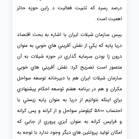
درصد رسيد كه تثبيت فعاليت د راين حوزه حائز
اهميت است.
ييس سازمان شيلات ايران با اشاره به بحث اقتصاد
دريا پايه كه يكي از نقش آفريني هاي خوبي به عنوان
درون زا بودن سرمايه گذاري در حوزه شيلات به آن
متصور است تصريح كرد: نقش آفريني هاي خوبي
سازمان شيلات ايران هم با دبيرخانه توسعه سواحل
مكران و هم در برنامه هفتم توسعه احكام پيشنهادي
براي اينكه بتوانيم از دريا به عنوان پايه زيستي با
احتساب ۵۸۰۰ كيلومتر سواحل و از كرانه و پس كرانه
و فراپس كرانه به عنوان آبزي پروري از جايي كه
امكان توليد پروتئين هاي ديگر وجود ندارد با توجه به