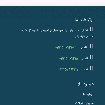
ارتباط با ما:
نشانی: مازندران: بابلسر، خیابان شریعتی، اداره کل شیلات
استان مازندران
01135289410-12
تلفن:
01135289415
تلفن:
01135289437
نمابر:
درباره ما:
درباره ما
مدیران شیلات