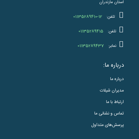
استان مازندران
01135289410-12
تلفن:
01135289415
تلفن:
01135289437
نمابر:
درباره ما:
درباره ما
مدیران شیلات
ارتباط با ما
تماس و نشانی ما
پرسش‌های متداول