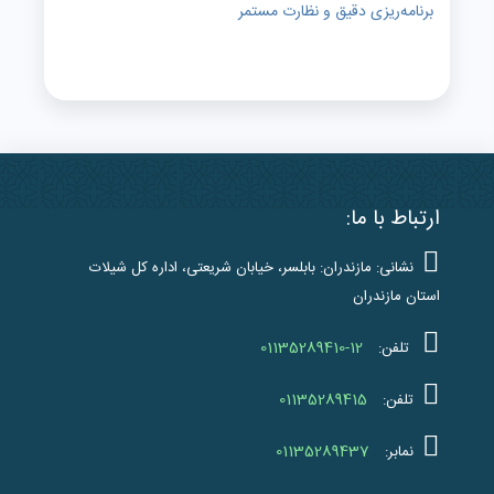
برنامه‌ریزی دقیق و نظارت مستمر
ارتباط با ما:
نشانی: مازندران: بابلسر، خیابان شریعتی، اداره کل شیلات
استان مازندران
01135289410-12
تلفن:
01135289415
تلفن:
01135289437
نمابر: