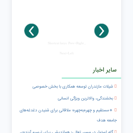
Shortcut keys: Prev=Right ,
Next=Left
سایر اخبار
شیلات مازندران توسعه همکاری با بخش خصوصی
بخشندگی، والاترین ویژگی انسانی
🔹️مستقیم و چهره‌به‌چهره؛ ملاقاتی برای شنیدن دغدغه‌های
جامعه هدف
گامِ استوار در مسیرِ تعالی؛ هم‌اندیشی برای ترسیمِ آینده‌ی