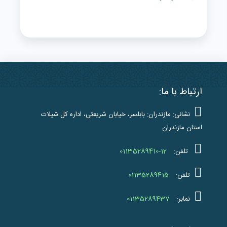
ارتباط با ما:
نشانی: مازندران: بابلسر، خیابان شریعتی، اداره کل شیلات
استان مازندران
01135289410-12
تلفن:
01135289415
تلفن:
01135289437
نمابر: