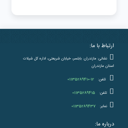
ارتباط با ما:
نشانی: مازندران: بابلسر، خیابان شریعتی، اداره کل شیلات
استان مازندران
01135289410-12
تلفن:
01135289415
تلفن:
01135289437
نمابر:
درباره ما: