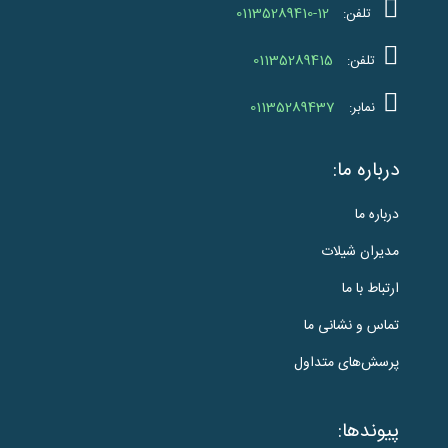
01135289410-12
تلفن:
01135289415
تلفن:
01135289437
نمابر:
درباره ما:
درباره ما
مدیران شیلات
ارتباط با ما
تماس و نشانی ما
پرسش‌های متداول
پیوندها: