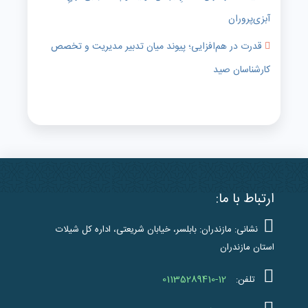
آبزی‌پروران
قدرت در هم‌افزایی؛ پیوند میان تدبیر مدیریت و تخصص
کارشناسان صید
ارتباط با ما:
نشانی: مازندران: بابلسر، خیابان شریعتی، اداره کل شیلات
استان مازندران
01135289410-12
تلفن: