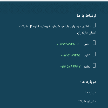
ارتباط با ما:
نشانی: مازندران: بابلسر، خیابان شریعتی، اداره کل شیلات
استان مازندران
01135289410-12
تلفن:
01135289415
تلفن:
01135289437
نمابر:
درباره ما:
درباره ما
مدیران شیلات