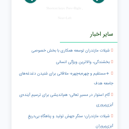
Shortcut keys: Prev=Right ,
Next=Left
سایر اخبار
شیلات مازندران توسعه همکاری با بخش خصوصی
بخشندگی، والاترین ویژگی انسانی
🔹️مستقیم و چهره‌به‌چهره؛ ملاقاتی برای شنیدن دغدغه‌های
جامعه هدف
گامِ استوار در مسیرِ تعالی؛ هم‌اندیشی برای ترسیمِ آینده‌ی
آبزی‌پروری
شیلات مازندران؛ سنگرِ جهش تولید و پناهگاهِ بی‌دریغِ
آبزی‌پروران