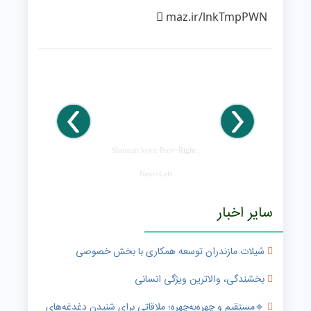
maz.ir/lnkTmpPWN
Shortcut keys: Prev=Right ,
Next=Left
سایر اخبار
شیلات مازندران توسعه همکاری با بخش خصوصی
بخشندگی، والاترین ویژگی انسانی
🔹️مستقیم و چهره‌به‌چهره؛ ملاقاتی برای شنیدن دغدغه‌های