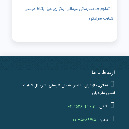
تداوم خدمت‌رسانی میدانی؛ برگزاری میز ارتباط مردمی
شیلات سوادکوه
ارتباط با ما:
نشانی: مازندران: بابلسر، خیابان شریعتی، اداره کل شیلات
استان مازندران
01135289410-12
تلفن:
01135289415
تلفن: