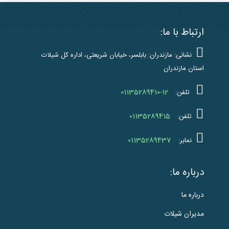
ارتباط با ما:
نشانی: مازندران: بابلسر، خیابان شریعتی، اداره کل شیلات
استان مازندران
01135289410-12
تلفن:
01135289415
تلفن:
01135289437
نمابر:
درباره ما:
درباره ما
مدیران شیلات