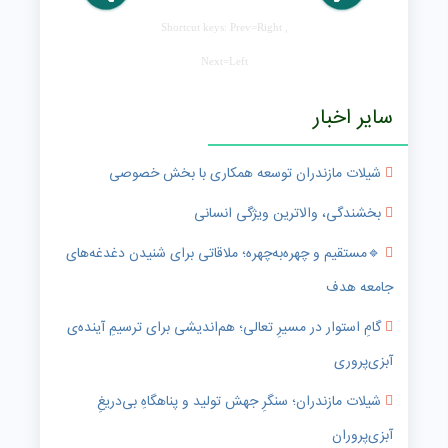
Shortcut keys: Prev=Right ,
Next=Left
سایر اخبار
شیلات مازندران توسعه همکاری با بخش خصوصی
بخشندگی، والاترین ویژگی انسانی
🔹️مستقیم و چهره‌به‌چهره؛ ملاقاتی برای شنیدن دغدغه‌های
جامعه هدف
گامِ استوار در مسیرِ تعالی؛ هم‌اندیشی برای ترسیمِ آینده‌ی
آبزی‌پروری
شیلات مازندران؛ سنگرِ جهش تولید و پناهگاهِ بی‌دریغِ
آبزی‌پروران