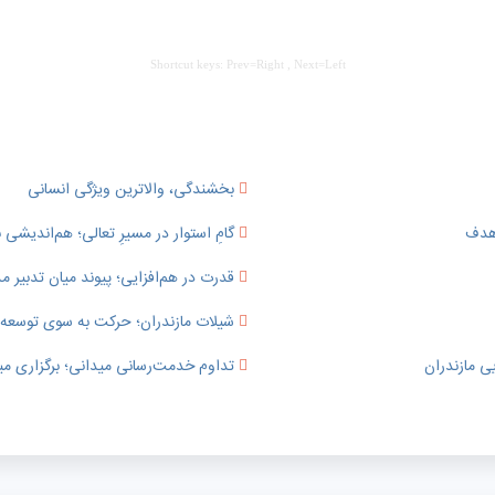
Shortcut keys: Prev=Right , Next=Left
بخشندگی، والاترین ویژگی انسانی
 هدف
گامِ استوار در مسیرِ تعالی؛ هم‌اندیشی ب
قدرت در هم‌افزایی؛ پیوند میان تدبی
شیلات مازندران؛ حرکت به سوی توسعه پای
ی مازندران
تداوم خدمت‌رسانی میدانی؛ برگزاری می