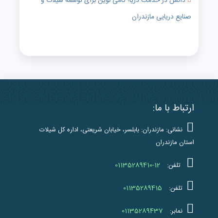
دانش در خدمت دریا؛ گامی نوین برای توسعه شیلات و
صنایع دریایی مازندران
ارتباط با ما:
نشانی: مازندران: بابلسر، خیابان شریعتی، اداره کل شیلات
استان مازندران
01135289410-12
تلفن:
01135289415
تلفن:
01135289437
نمابر: