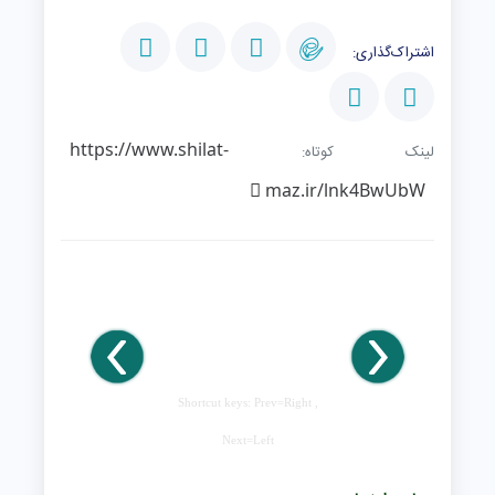
اشتراک‌گذاری:
https://www.shilat-
لینک کوتاه:
maz.ir/lnk4BwUbW
Shortcut keys: Prev=Right ,
Next=Left