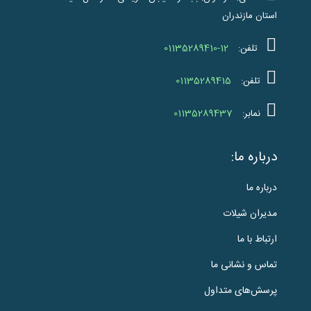
استان مازندران
01135289410-12
تلفن:
01135289415
تلفن:
01135289437
نمابر:
درباره ما:
درباره ما
مدیران شیلات
ارتباط با ما
تماس و نشانی ما
پرسش‌های متداول