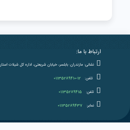
ارتباط با ما:
نشانی: مازندران: بابلسر، خیابان شریعتی، اداره کل شیلات استان
01135289410-12
تلفن:
01135289415
تلفن:
01135289437
نمابر:
کلیه حقوق 