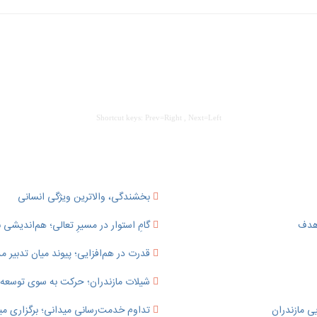
Shortcut keys: Prev=Right , Next=Left
بخشندگی، والاترین ویژگی انسانی
 هدف
گامِ استوار در مسیرِ تعالی؛ هم‌اندیشی ب
قدرت در هم‌افزایی؛ پیوند میان تدبی
شیلات مازندران؛ حرکت به سوی توسعه پای
ی مازندران
تداوم خدمت‌رسانی میدانی؛ برگزاری می