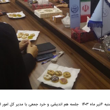
️به گزارش روابط عمومي شیلات مازندران صبح امروز چهارشنبه ۶تیر ماه ۱۴۰۳ جلسه هم 