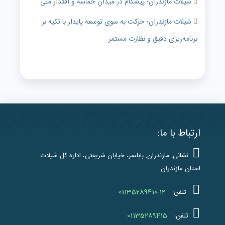
شیلات مازندران؛ پیشگام در میدانِ حماسه و اقتدار ملی
شیلات مازندران؛ حرکت به سوی توسعه پایدار با تکیه بر
برنامه‌ریزی دقیق و نظارت مستمر
ارتباط با ما:
نشانی: مازندران: بابلسر، خیابان شریعتی، اداره کل شیلات
استان مازندران
01135289410-12
تلفن:
01135289415
تلفن: