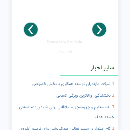
Shortcut keys: Prev=Right ,
Next=Left
سایر اخبار
شیلات مازندران توسعه همکاری با بخش خصوصی
بخشندگی، والاترین ویژگی انسانی
🔹️مستقیم و چهره‌به‌چهره؛ ملاقاتی برای شنیدن دغدغه‌های
جامعه هدف
گامِ استوار در مسیرِ تعالی؛ هم‌اندیشی برای ترسیمِ آینده‌ی