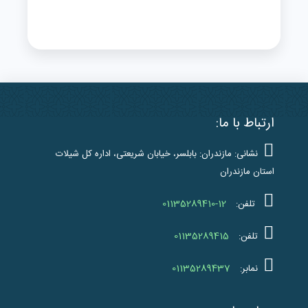
ارتباط با ما:
نشانی: مازندران: بابلسر، خیابان شریعتی، اداره کل شیلات
استان مازندران
01135289410-12
تلفن:
01135289415
تلفن:
01135289437
نمابر: