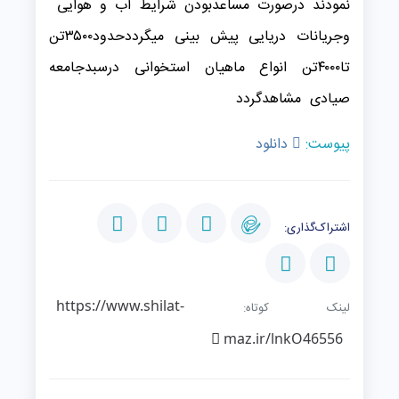
نمودند درصورت مساعدبودن شرایط آب و هوایی
وجریانات دریایی پیش بینی میگرددحدود۳۵۰۰تن
تا۴۰۰۰تن انواع ماهیان استخوانی درسبدجامعه
صیادی مشاهدگردد
پیوست:
دانلود
اشتراک‌گذاری:
https://www.shilat-
لینک کوتاه:
maz.ir/lnkO46556