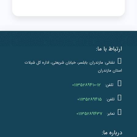
ارتباط با ما:
نشانی: مازندران: بابلسر، خیابان شریعتی، اداره کل شیلات
استان مازندران
01135289410-12
تلفن:
01135289415
تلفن:
01135289437
نمابر:
درباره ما: