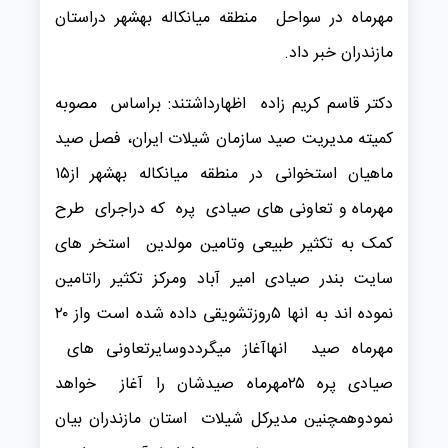
مهرماه در سواحل منطقه میانکاله بهشهر دراستان
مازندران خبر داد.
دکتر قاسم کریم زاده اظهارداشتند: براساس مصوبه
کمیته مدیریت صید سازمان شیلات ایران، فصل صید
ماهیان استخوانی در منطقه میانکاله بهشهر از۱۵
مهرماه و تعاونی های صیادی پره که دراجرای طرح
کمک به تکثیر طبیعی وتامین مولدین استخر های
سایت بندر صیادی امیر آباد ومرکز تکثیر راتامین
نموده اند به انها ۵روزتشویقی داده شده است واز ۲۰
مهرماه صید انهاآغاز میگرددوسایرتعاونی های
صیادی پره ۲۵مهرماه صیدشان را آغاز خواهد
نمودوهمچنین مدیرکل شیلات استان مازندران بیان