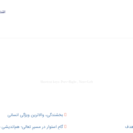
اشتر
Shortcut keys: Prev=Right , Next=Left
بخشندگی، والاترین ویژگی انسانی
 هدف
گامِ استوار در مسیرِ تعالی؛ هم‌اندیشی ب