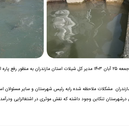
به گزارش روابط عمومي شیلات استان مازندران صبح امروز جمعه ۲۵ آبان ۱۴۰۳ مدیر کل شی
مازندران مشکلات ملاحظه شده رابه رئیس شهرستان و سایر مسئولان استا
درشهرستان تنکابن وجود داشته که نقش موثری در اشتغالزایی ودرآمد زا