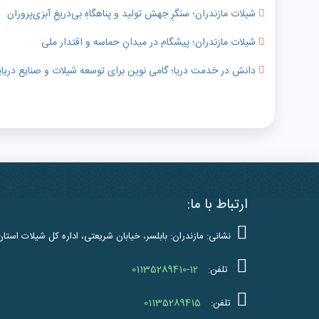
شیلات مازندران؛ سنگرِ جهش تولید و پناهگاهِ بی‌دریغِ آبزی‌پروران
شیلات مازندران؛ پیشگام در میدانِ حماسه و اقتدار ملی
دانش در خدمت دریا؛ گامی نوین برای توسعه شیلات و صنایع دریای
ارتباط با ما:
نشانی: مازندران: بابلسر، خیابان شریعتی، اداره کل شیلات استان
01135289410-12
تلفن:
01135289415
تلفن: