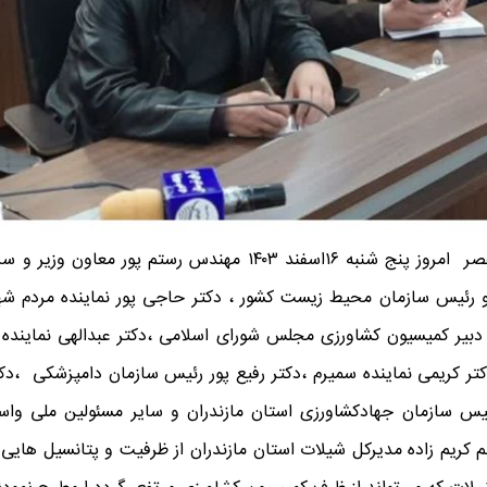
️به گزارش روابط عمومی اداره کل شیلات استان مازندران عصر امروز پ
ر و رئیس سازمان محیط زیست کشور ، دکتر حاجی پور نماینده مردم 
ر کمیسیون کشاورزی مجلس شورای اسلامی ،دکتر عبدالهی نماینده مرو
،دکتر کریمی نماینده سمیرم ،دکتر رفیع پور رئیس سازمان دامپزشکی ،د
 رئیس سازمان جهادکشاورزی استان مازندران و سایر مسئولین ملی و
 کریم زاده مدیرکل شیلات استان مازندران از ظرفیت و پتانسیل های