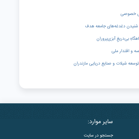
خش خصوصی
ای شنیدن دغدغه‌های جامعه هدف
اهِ بی‌دریغِ آبزی‌پروران
سه و اقتدار ملی
وسعه شیلات و صنایع دریایی مازندران
سایر موارد:
جستجو در سایت