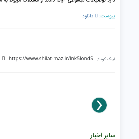
دارد توضیحات مبسوطی ارائه دادند و مشکلات مربوط به شی
پیوست:
دانلود
https://www.shilat-maz.ir/lnk5londS
لینک کوتاه:
سایر اخبار