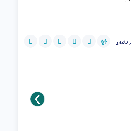
د .
اک‌گذاری: