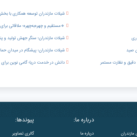
شیلات مازندران توسعه همکاری با ب
🔹️مستقیم و چهره‌به‌چهره؛ ملاقاتی بر
وری
شیلات مازندران؛ سنگرِ جهش تولید و پناهگ
ن صید
شیلات مازندران؛ پیشگام در میدانِ حما
ی دقیق و نظارت مستمر
دانش در خدمت دریا؛ گامی نوین برای ت
درباره ما:
پیوندها:
درباره ما
گالری تصاویر
 مازندران