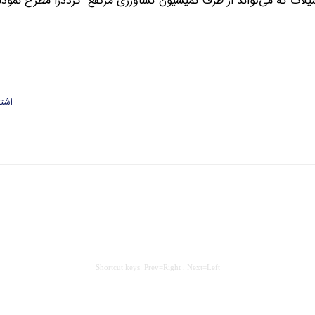
لات که می‌تواند از ظرف کمیسیون کشاورزی مرتفع گرددرا مطرح نمودن
اشتر
Shortcut keys: Prev=Right , Next=Left