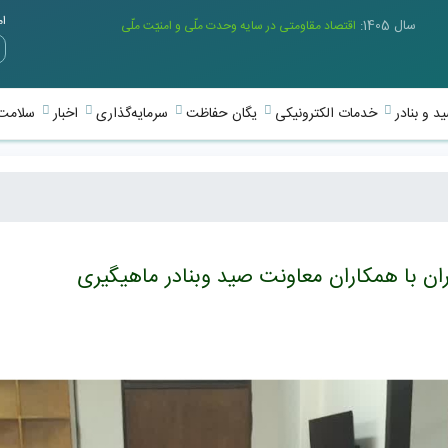
امر
سال 1405:
اقتصاد مقاومتی در سایه وحدت ملّی و امنیّت ملّی
د و بنادر
خدمات الکترونیکی
یگان حفاظت
سرمایه‌گذاری
اخبار
سلامت 
 با همکاران معاونت صید وبنادر ماهیگیری