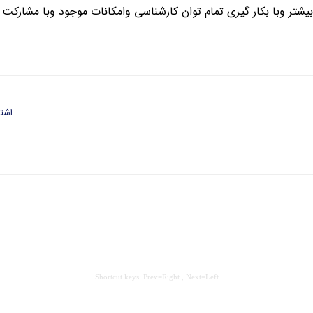
بیشتر وبا بکار گیری تمام توان کارشناسی وامکانات موجود وبا مشارکت 
اشتر
Shortcut keys: Prev=Right , Next=Left