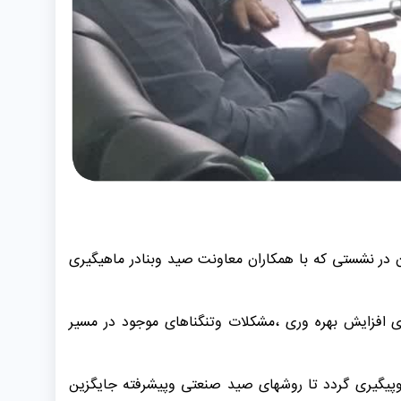
وز چهارشنبه ۲۸ خرداد ۱۴۰۴ سرپرست شیلات استان مازندران در نشستی که با همکاران معاونت صید وبنادر ماهیگیری
ی افزایش بهره وری ،مشکلات وتنگناهای موجود در مسیر
ه وپیگیری گردد تا روشهای صید صنعتی وپیشرفته جایگزین