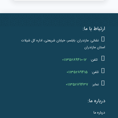
ارتباط با ما:
نشانی: مازندران: بابلسر، خیابان شریعتی، اداره کل شیلات
استان مازندران
01135289410-12
تلفن:
01135289415
تلفن:
01135289437
نمابر:
درباره ما:
درباره ما