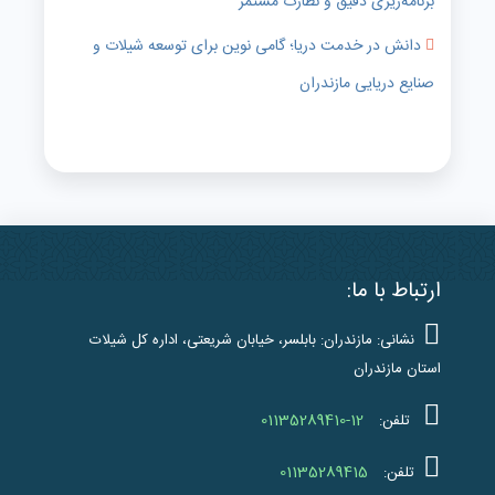
برنامه‌ریزی دقیق و نظارت مستمر
دانش در خدمت دریا؛ گامی نوین برای توسعه شیلات و
صنایع دریایی مازندران
ارتباط با ما:
نشانی: مازندران: بابلسر، خیابان شریعتی، اداره کل شیلات
استان مازندران
01135289410-12
تلفن:
01135289415
تلفن: