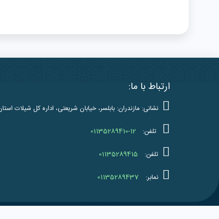
ارتباط با ما:
نشانی: مازندران: بابلسر، خیابان شریعتی، اداره کل شیلات استان
01135289410-12
تلفن:
01135289415
تلفن:
01135289437
نمابر:
کلیه حقوق 