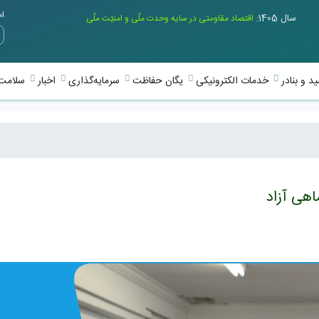
امر
سال 1405:
اقتصاد مقاومتی در سایه وحدت ملّی و امنیّت ملّی
د و بنادر
خدمات الکترونیکی
یگان حفاظت
سرمایه‌گذاری
اخبار
سلامت 
هی آزاد