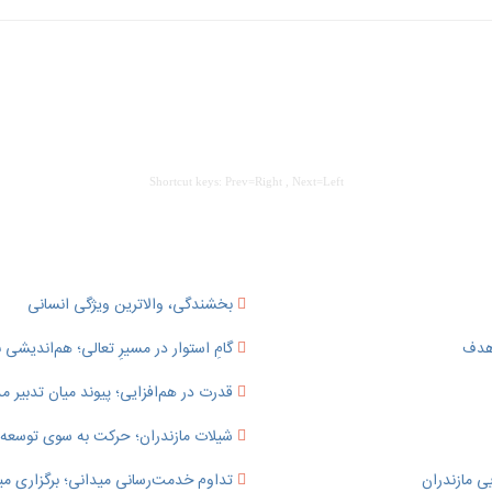
Shortcut keys: Prev=Right , Next=Left
بخشندگی، والاترین ویژگی انسانی
 هدف
گامِ استوار در مسیرِ تعالی؛ هم‌اندیشی ب
قدرت در هم‌افزایی؛ پیوند میان تدبی
شیلات مازندران؛ حرکت به سوی توسعه پای
ی مازندران
تداوم خدمت‌رسانی میدانی؛ برگزاری می