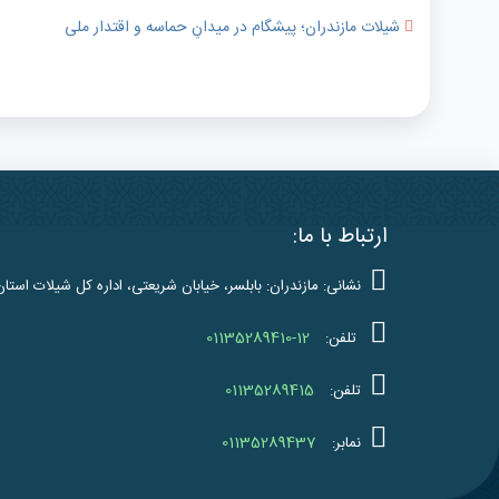
شیلات مازندران؛ پیشگام در میدانِ حماسه و اقتدار ملی
ارتباط با ما:
نشانی: مازندران: بابلسر، خیابان شریعتی، اداره کل شیلات استان
01135289410-12
تلفن:
01135289415
تلفن:
01135289437
نمابر: