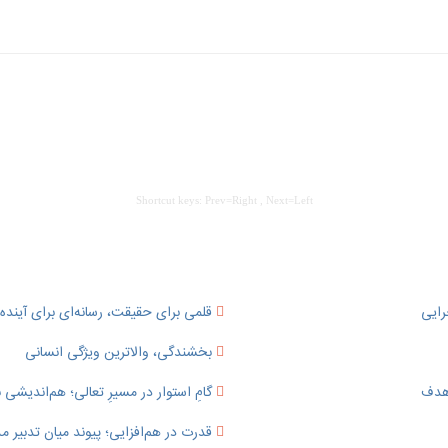
Shortcut keys: Prev=Right , Next=Left
رایی
قلمی برای حقیقت، رسانه‌ای برای آینده؛
بخشندگی، والاترین ویژگی انسانی
 هدف
گامِ استوار در مسیرِ تعالی؛ هم‌اندیشی ب
قدرت در هم‌افزایی؛ پیوند میان تدبی