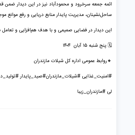
ائمه جمعه سرخرود و محمودآباد نیز در این دیدار ضمن قد
ساحل‌نشینان، مدیریت پایدار منابع دریایی و رفع موانع مو
این دیدار در فضایی صمیمی و با هدف هم‌افزایی و تعامل ب
🗓 ️پنج شنبه ۱۵ آبان ۱۴۰۴
️🔸️روابط عمومی اداره کل شیلات مازندران
#امنیت_غذایی #شیلات_مازندران#صید_پایدار #تولید_دا
لی #مازندران_زیبا