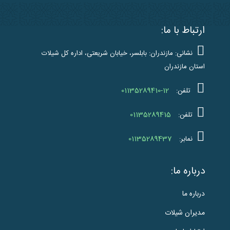
ارتباط با ما:
نشانی: مازندران: بابلسر، خیابان شریعتی، اداره کل شیلات
استان مازندران
01135289410-12
تلفن:
01135289415
تلفن:
01135289437
نمابر:
درباره ما:
درباره ما
مدیران شیلات