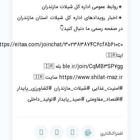
️🔸️روابط عمومی اداره کل شیلات مازندران
🔸️️اخبار رویدادهای اداره کل شیلات استان مازندران
در صفحه رسمی ما دنبال کنید👇
https://eitaa.com/joinchat/302383874C6cf8b610c0
ایتا🇮🇷
ble.ir/join/CqMB3SP7gg بله 🇮🇷
https://www.shilat-maz.ir سایت 🇮🇷
#امنیت_غذایی #شیلات_مازندران #کشاورزی_پایدار
#اقتصاد_مقاومتی #صید_پایدار #تولید_داخلی
اشتراک‌گذاری: