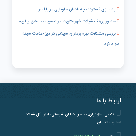
رهاسازی گسترده بچه‌ماهیان خاویاری در بابلسر
حضور پررنگ شیلات شهرستان‌ها در تجمع «به عشق وطن»
بررسی مشکلات بهره برداران شیلاتی در میز خدمت شبانه
سواد کوه
ارتباط با ما:
نشانی: مازندران: بابلسر، خیابان شریعتی، اداره کل شیلات
استان مازندران