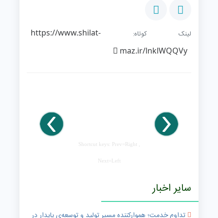
https://www.shilat-
لینک کوتاه:
maz.ir/lnklWQQVy
Shortcut keys: Prev=Right ,
Next=Left
سایر اخبار
تداومِ خدمت؛ هموارکننده مسیرِ تولید و توسعه‌ی پایدار در