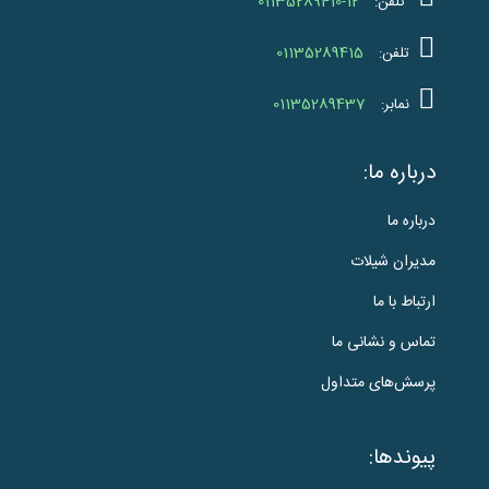
01135289410-12
تلفن:
01135289415
تلفن:
01135289437
نمابر:
درباره ما:
درباره ما
مدیران شیلات
ارتباط با ما
تماس و نشانی ما
پرسش‌های متداول
پیوندها: