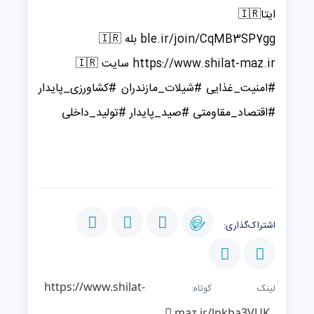
ایتا🇮🇷
ble.ir/join/CqMB3SP7gg بله 🇮🇷
https://www.shilat-maz.ir سایت 🇮🇷
#امنیت_غذایی #شیلات_مازندران #کشاورزی_پایدار
#اقتصاد_مقاومتی #صید_پایدار #تولید_داخلی
اشتراک‌گذاری:
https://www.shilat-
لینک کوتاه:
maz.ir/lnkba3VUK