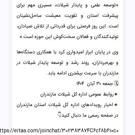
«توسعه علمی و پایدار شیلات، مسیری مهم برای
پیشرفت استان و تقویت معیشت ساحل‌نشینان
است. این روز فرصتی برای قدردانی از تلاش صیادان،
تولیدکنندگان و فعالان سخت‌کوش این حوزه است.»
وی در پایان ابراز امیدواری کرد با همکاری دستگاه‌ها
و بهره‌برداران، روند رشد و توسعه پایدار شیلات در
مازندران با سرعت بیشتری ادامه یابد.
🗓 ️جمعه ۳۰ آبان ۱۴۰۴
️🔸️روابط عمومی اداره کل شیلات مازندران
🔸️️اخبار رویدادهای اداره کل شیلات استان مازندران
در صفحه رسمی ما دنبال کنید👇
https://eitaa.com/joinchat/302383874C6cf8b610c0