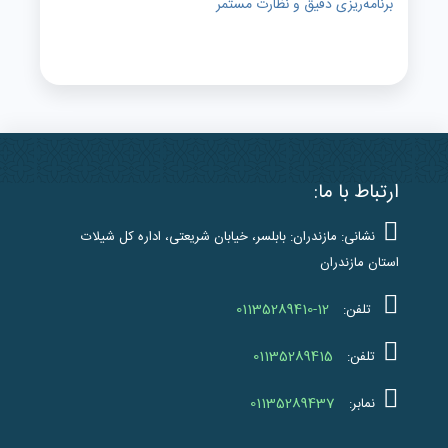
برنامه‌ریزی دقیق و نظارت مستمر
ارتباط با ما:
نشانی: مازندران: بابلسر، خیابان شریعتی، اداره کل شیلات
استان مازندران
01135289410-12
تلفن:
01135289415
تلفن:
01135289437
نمابر: