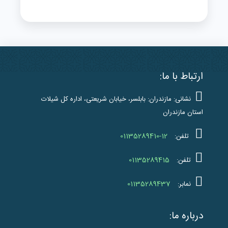
ارتباط با ما:
نشانی: مازندران: بابلسر، خیابان شریعتی، اداره کل شیلات
استان مازندران
01135289410-12
تلفن:
01135289415
تلفن:
01135289437
نمابر:
درباره ما: