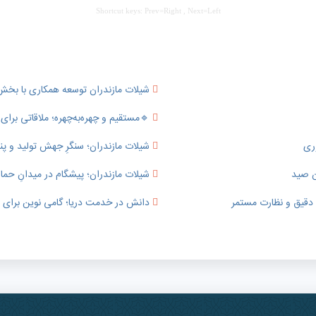
Shortcut keys: Prev=Right , Next=Left
شیلات مازندران توسعه همکاری با ب
🔹️مستقیم و چهره‌به‌چهره؛ ملاقاتی بر
وری
شیلات مازندران؛ سنگرِ جهش تولید و پناهگ
ن صید
شیلات مازندران؛ پیشگام در میدانِ حما
ی دقیق و نظارت مستمر
دانش در خدمت دریا؛ گامی نوین برای ت