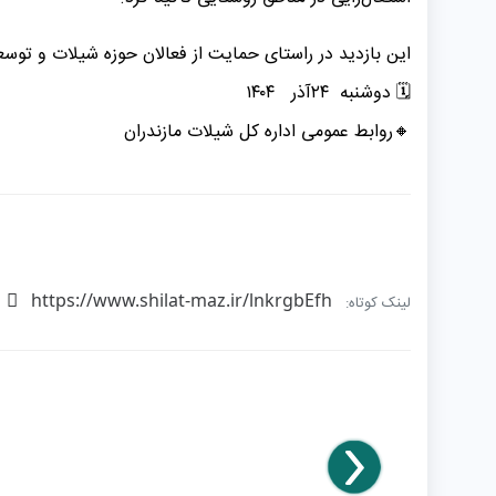
این بازدید در راستای حمایت از فعالان حوزه شیلات و توسعه
🗓 ️دوشنبه ۲۴آذر ۱۴۰۴
️🔸️روابط عمومی اداره کل شیلات مازندران
https://www.shilat-maz.ir/lnkrgbEfh
لینک کوتاه: